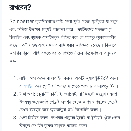
রাখবেন?
Spinbetter ক্যাসিনেোতে বাজি খেলা খুবই সহজ প্রক্রিয়া যা নতুন
এবং অভিজ্ঞ উভয়ের জন্যই আবেদন করে। প্ল্যাটফর্মের সহজবোধ্য
ডিজাইন এবং ব্যাপক স্পোর্টসবুক নিশ্চিত করে যে সমস্ত ব্যবহারকারীর
কাছে একটি সহজ এবং মজাদার বাজি ধরার অভিজ্ঞতা রয়েছে। কিভাবে
আপনার প্রথম বাজি রাখতে হয় তা শিখতে নীচের পদক্ষেপগুলি অনুসরণ
করুন৷
সাইন আপ করুন বা লগ ইন করুন: একটি অ্যাকাউন্ট তৈরি করুন
বা
লগইন
করে প্ল্যাটফর্ম অ্যাক্সেস পেতে আপনার শংসাপত্র দিন।
টাকা জমা: ক্রেডিট কার্ড, ই-ওয়ালেট, বা ক্রিপ্টোকারেন্সির মতো
উপলব্ধ অনেকগুলি পেমেন্ট অপশন থেকে আপনার পছন্দের পেমেন্ট
মেথড ব্যবহার করে অ্যাকাউন্টে অর্থ ডিপোজিট করুন।
খেলা নির্বাচন করুন: আপনার পছন্দের ইভেন্ট বা টুর্নামেন্ট খুঁজে পেতে
বিস্তৃত স্পোর্টস বুকের মাধ্যমে ব্রাউজ করুন।