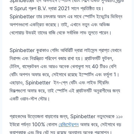
Spinbetter হল অনলাইন স্পোর্টস বেটিং শিল্পে একটি সুপরিচিত ব্র্যান্ড
যা Sprut গ্রুপ B.V. দ্বারা 2021 সালে প্রতিষ্ঠিত হয়।
Spinbetter তার চমৎকার অডস এর সাথে স্পোর্টস ইভেন্টের ভিবিন্ন
অপশনগুলো একত্রিত করেছে। তাই, এখানে নতুন এবং অভিজ্ঞ
খেলোয়াড় উভয়ই তাদের বাজি থেকে সর্বাধিক লাভ তুলতে পারেন।
Spinbetter কুরাকাও গেমিং অথিরিটি দ্বারা লাইসেন্স প্রাপ্ত যেখানে
নিরাপদ এবং নিয়ন্ত্রিত পরিবেশ বজায় রাখা হয়। প্ল্যাটফর্মটি ফুটবল,
টেনিস, বাস্কেটবল এবং আরও অনেক খেলাধুলা সহ 40 টিরও বেশি
বেটিং অপশন অফার করে, সেইসাথে রয়েছে ইস্পোর্টস এবং ফর্মুলা 1।
এছাড়াও, Spinbetter ইন-প্লে বেটিং এবং লাইভ স্ট্রিমিং
বিকল্পগুলো অফার করে, তাই স্পোর্টস এই প্ল্যাটফর্মটি অনুরাগীদের জন্য
একটি ওয়ান-স্টপ স্টোর।
গ্রাহকদের উত্তেজনা বাড়ানোর জন্য, Spinbetter নতুনদেরকে ১১০
ইউরো পর্যন্ত 100% বোনাস
রেজিস্ট্রেশন
অফার করে, সেইসাথে বড়
ক্যাশব্যাক এবং ফ্রি বেট সহ রয়েছে অন্যান্য অনেক প্রমোশন।