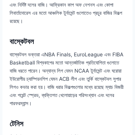
এবং নির্দিষ্ট দলের বাজি। আফ্রিকান কাপ অফ নেশনস এবং কোপা
লিবার্তাদোরেস এর মতো আঞ্চলিক টুর্নামেন্ট গুলোতেও প্রচুর বাজির বিকল্প
রয়েছে।
বাস্কেটবল
বাস্কেটবল ভক্তরা এNBA Finals, EuroLeague এবং FIBA
Basketball বিশ্বকাপের মতো আন্তর্জাতিক প্রতিযোগিতা গুলোতে
বাজি ধরতে পারেন। অন্যান্য লিগ যেমন NCAA টুর্নামেন্ট এবং ঘরোয়া
ইউরোপীয় চ্যাম্পিয়নশিপ যেমন ACB লীগ এবং তুর্কি বাস্কেটবল সুপার
লিগও কভার করা হয়। বাজি ধরার বিকল্পগুলোর মধ্যে রয়েছে ম্যাচ বিজয়ী
এবং পয়েন্ট স্প্রেড, ব্যক্তিগত খেলোয়াড়ের পরিসংখ্যান এবং দলের
পারফরম্যান্স।
টেনিস