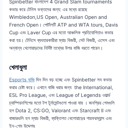
Spinbetter বাংলাদেশ 4 Grand Slam tournaments
কভার করে টেনিস ভক্তদের জন্য: এর মধ্যে রয়েছে
Wimbledon,US Open, Australian Open and
French Open। পোর্টালটি ATP and WTA tours, Davis
Cup এবং Laver Cup এর মতো আঞ্চলিক প্রতিযোগিতাও কভার
করা হয়। টেনিসে ব্যবহারকারীরা ম্যাচ বিজয়ী, সেট বিজয়ী, এসেস এবং
অন্যান্য খেলোয়াড়দের নির্দিষ্ট তথ্যের উপর বাজি ধরতে পারেন।
খেলাধুলা
Esports বাজি
দিন দিন বড় হচ্ছে এবং Spinbetter সব কভার
করার চেষ্টা করে। এখানে বাজি ধরার জন্য the International,
ESL Pro League, এবং League of Legends ওয়ার্ল্ড
চ্যাম্পিয়নশিপের মতো টপ টুর্নামেন্টগুলো পাওয়া যায় । জনপ্রিয় গেমগুলি
হল Dota 2, CS:GO, Valorant এবং Starcraft II এবং
বাজারগুলি হল ম্যাচ বিজয়ী, ব্যক্তিগত খেলোয়াড়ের পারফরম্যান্স এবং
ইন-গেম উদ্দেশ্য৷