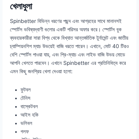
খেলাধুলা
Spinbetter বিভিন্ন ধরণের পছন্দ এবং আগ্রহের সাথে মানানসই
স্পোর্টস ভবিষ্যদ্বাণী গুলোর একটি পরিসর অফার করে। স্পোর্টস বুক
ব্যবহারকারীরা সারা বিশ্ব থেকে বিখ্যাত আন্তর্জাতিক টুর্নামেন্ট এবং জাতীয়
চ্যাম্পিয়নশিপ ম্যাচ উভয়েই বাজি ধরতে পারেন। এখানে, মোট 40 টিরও
বেশি স্পোর্টস পাওয়া যায়, এবং প্রি-ম্যাচ এবং লাইভ বাজি উভয় মোডে
আপনি খেলতে পারবেন। এখানে Spinbetter এর প্রতিনিধিত্ব করে
এমন কিছু জনপ্রিয় খেলা দেওয়া হলো:
ফুটবল
টেনিস
বাস্কেটবল
আইস হকি
ভলিবল
গলফ