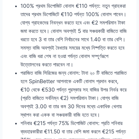
100% প্রথম ডিপোজিট বোনাস €110 পর্যন্ত: নতুন গ্রাহকরা
তাদের প্রথম ডিপোজিটে €110 পর্যন্ত 100% বোনাস পাবেন।
যোগ্য গ্রাহকদের নিবন্ধন করতে হবে এবং €2 সমপরিমান টাকা
জমা করতে হবে। বোনাস অবশ্যই 5 বার সঞ্চয়কারী বাজিতে বাজি
ধরতে হবে 3 বা তার বেশি নির্বাচনের সাথে 1.40 বা তার বেশি।
সমস্ত বাজি অবশ্যই বৈধতার সময়ের মধ্যে নিষ্পত্তি করতে হবে
এবং বাজি ধরা শেষ না হওয়া পর্যন্ত বোনাস সম্পূর্ণরূপে
উত্তোলনের করতে পারবেন না।
পরাজিত বাজি সিরিজের জন্য বোনাস: টানা ২০ টি বাজিতে পরাজিত
হলে SpinBetter আপনাকে একটি বোনাস প্রদান করবে,
€10 থেকে €530 পর্যন্ত পুরস্কার সহ বাজির উপর নির্ভর করে
(প্রতি বাজিতে সর্বনিম্ন €2) সমপরিমান টাকা। যোগ্য বাজি
অবশ্যই 3.00 বা তার কম 30 দিনের মধ্যে একাধিক খেলায়
স্থাপন করা একক বা সঞ্চয়কারী বাজি হতে হবে।
শনিবার €215 পর্যন্ত 75% ডিপোজিট বোনাস: প্রতি শনিবার
ব্যবহারকারীরা €11.50 বা তার বেশি জমা করলে €215 পর্যন্ত